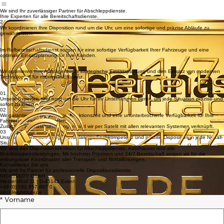
Leistungen
Preise
Team Members
Testphase
Kontakt
Beratungstermin
Home
Wir sind Ihr zuverlässiger Partner für Abschleppdienste.
Ihre Experten für alle Bereitschaftsdienste.
24/7 Disposition • Rufbereitschaftskoordination • NIGHT DUTY • LKW-Spezialisten • Mobilitätsdi
Wir koordinieren Ihre Disposition rund um die Uhr, um eine sofortige und präzise Abläufe zu
gewährleisten.
Im Rufbereitschaftsdienst sorgen für eine sofortige Verfügbarkeit Ihrer Fahrzeuge und eine
optimale Einsatzplanung für Ihre Kunden.
Wir optimieren Ihre Aufträge durch strategische Einsatzplanung und den Einsatz von modernen
Technologien für maximale Effizienz.
01
Unsere Experten sind rund um die Uhr für Ihr Unternehmen bereit, um jede Situation präzise und
sofort zu lösen.
02
Wir garantieren eine sofortige Reaktionszeit und eine ununterbrochene Verfügbarkeit für Ihre
Fahrzeuge und Ihre Kunden.
Zusätzlich zu Glasfaserleitungen sind wir per Satelit mit allen relevanten Systemen verknüpft.
03
Unsere Disponenten bringen erstklassige Fachkompetenz und präzise Disposition in jede Notfall-
Situation ein.
Wir sind das Dispositionszentrum für Abschleppdienste, Autohäuser und alle
Mobilitätsdienstleistungen. Mit höchster Präzision und 24/7-Bereitschaft sorgen wir für die
reibungslose Koordination aller Transport- und Notfalllösungen.
Kontaktieren Sie uns
Wir sind Ihr Partner für professionelle Dispositionsdienste.
NIGHTDUTY GmbH