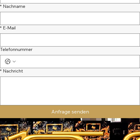
Westendhof 11 | D-45143 Essen
+49 (0) 201 857 867 0
info@nightduty.de
*
Vorname
*
Nachname
*
E-Mail
Telefonnummer
*
Nachricht
Anfrage senden